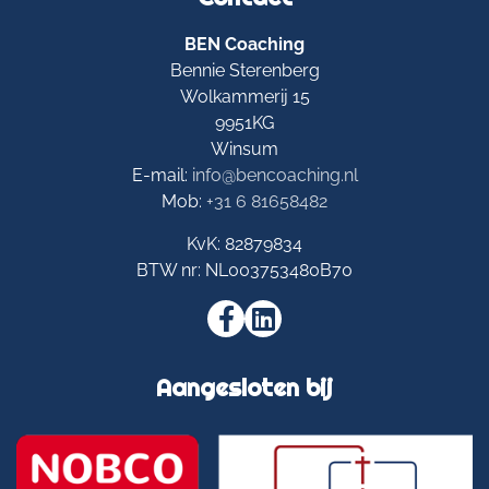
BEN Coaching
Bennie Sterenberg
Wolkammerij 15
9951KG
Winsum
E-mail:
info@bencoaching.nl
Mob:
+31 6 81658482
KvK:
82879834
BTW nr:
NL003753480B70
Aangesloten bij