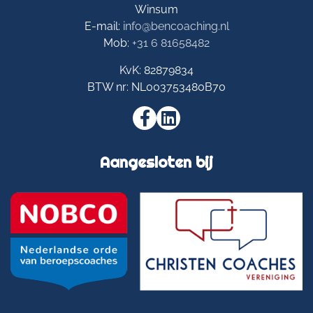
Winsum
E-mail:
info@bencoaching.nl
Mob:
+31 6 81658482
KvK:
82879834
BTW nr:
NL003753480B70
Aangesloten bij